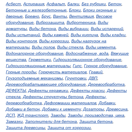
Асбест
,
Аспирация
,
Асфальт
,
Балки
,
Без рубрики
,
Бетон
,
Бетонные и железобетонные
,
Блоки
,
Блоки оконные и
дверные
,
Бревно
,
Брус
,
Ванты
,
Вентиляция
,
Весовое
оборудование
,
Виброзащита
,
Вибротехника
,
Виды
арматуры
,
Виды бетона
,
Виды вибрации
,
Виды испарений
,
Виды испытаний
,
Виды камней
,
Виды кирпича
,
Виды кладки
,
Виды контроля
,
Виды коррозии
,
Виды нагрузок на
материалы
,
Виды полов
,
Виды стекла
,
Виды цемента
,
Водонапорное оборудование
,
Водоснабжение, вода
,
Вяжущие
вещества
,
Герметики
,
Гидроизоляционное оборудование
,
Гидроизоляционные материалы
,
Гипс
,
Горное оборудование
,
Горные породы
,
Горючесть материалов
,
Гравий
,
Грузоподъемные механизмы
,
Грунтовки
,
ДВП
,
Деревообрабатывающее оборудование
,
Деревообработка
,
ДЕФЕКТЫ
,
Дефекты керамики
,
Дефекты краски
,
Дефекты
стекла
,
Дефекты структуры бетона
,
Дефекты,
деревообработка
,
Деформации материалов
,
Добавки
,
Добавки в бетон
,
Добавки к цементу
,
Дозаторы
,
Древесина
,
ДСП
,
ЖД транспорт
,
Заводы
,
Заводы, производства, цеха
,
Замазки
,
Заполнители для бетона
,
Защита бетона
,
Защита древесины
,
Защита от коррозии
,