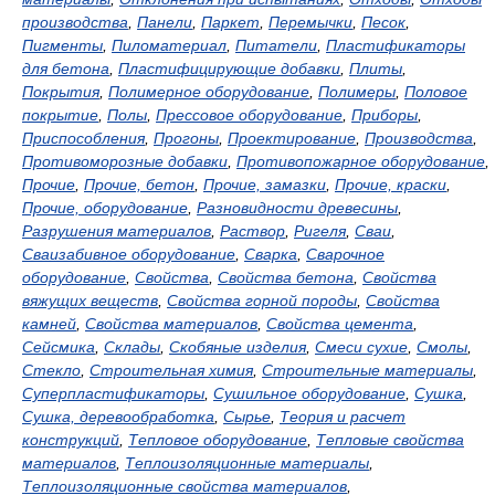
производства
,
Панели
,
Паркет
,
Перемычки
,
Песок
,
Пигменты
,
Пиломатериал
,
Питатели
,
Пластификаторы
для бетона
,
Пластифицирующие добавки
,
Плиты
,
Покрытия
,
Полимерное оборудование
,
Полимеры
,
Половое
покрытие
,
Полы
,
Прессовое оборудование
,
Приборы
,
Приспособления
,
Прогоны
,
Проектирование
,
Производства
,
Противоморозные добавки
,
Противопожарное оборудование
,
Прочие
,
Прочие, бетон
,
Прочие, замазки
,
Прочие, краски
,
Прочие, оборудование
,
Разновидности древесины
,
Разрушения материалов
,
Раствор
,
Ригеля
,
Сваи
,
Сваизабивное оборудование
,
Сварка
,
Сварочное
оборудование
,
Свойства
,
Свойства бетона
,
Свойства
вяжущих веществ
,
Свойства горной породы
,
Свойства
камней
,
Свойства материалов
,
Свойства цемента
,
Сейсмика
,
Склады
,
Скобяные изделия
,
Смеси сухие
,
Смолы
,
Стекло
,
Строительная химия
,
Строительные материалы
,
Суперпластификаторы
,
Сушильное оборудование
,
Сушка
,
Сушка, деревообработка
,
Сырье
,
Теория и расчет
конструкций
,
Тепловое оборудование
,
Тепловые свойства
материалов
,
Теплоизоляционные материалы
,
Теплоизоляционные свойства материалов
,