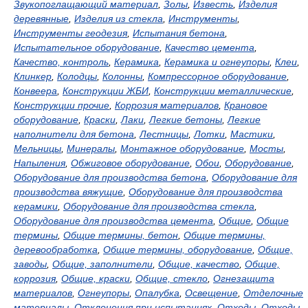
Звукопоглащающий материал
,
Золы
,
Известь
,
Изделия
деревянные
,
Изделия из стекла
,
Инструменты
,
Инструменты геодезия
,
Испытания бетона
,
Испытательное оборудование
,
Качество цемента
,
Качество, контроль
,
Керамика
,
Керамика и огнеупоры
,
Клеи
,
Клинкер
,
Колодцы
,
Колонны
,
Компрессорное оборудование
,
Конвеера
,
Конструкции ЖБИ
,
Конструкции металлические
,
Конструкции прочие
,
Коррозия материалов
,
Крановое
оборудование
,
Краски
,
Лаки
,
Легкие бетоны
,
Легкие
наполнители для бетона
,
Лестницы
,
Лотки
,
Мастики
,
Мельницы
,
Минералы
,
Монтажное оборудование
,
Мосты
,
Напыления
,
Обжиговое оборудование
,
Обои
,
Оборудование
,
Оборудование для производства бетона
,
Оборудование для
производства вяжущие
,
Оборудование для производства
керамики
,
Оборудование для производства стекла
,
Оборудование для производства цемента
,
Общие
,
Общие
термины
,
Общие термины, бетон
,
Общие термины,
деревообработка
,
Общие термины, оборудование
,
Общие,
заводы
,
Общие, заполнители
,
Общие, качество
,
Общие,
коррозия
,
Общие, краски
,
Общие, стекло
,
Огнезащита
материалов
,
Огнеупоры
,
Опалубка
,
Освещение
,
Отделочные
материалы
,
Отклонения при испытаниях
,
Отходы
,
Отходы